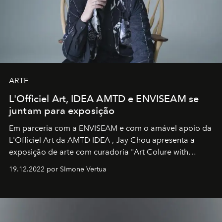
ARTE
L'Officiel Art, IDEA AMTD e ENVISEAM se
juntam para exposição
Em parceria com a
ENVISEAM
e com o amável apoio da
L'Officiel Art
da
AMTD IDEA
,
Jay Chou
apresenta a
exposição de arte com curadoria "Art Colure with
Artistes" no icônico
Marina Bay Sands
de Cingapura.
19.12.2022 por SImone Vertua