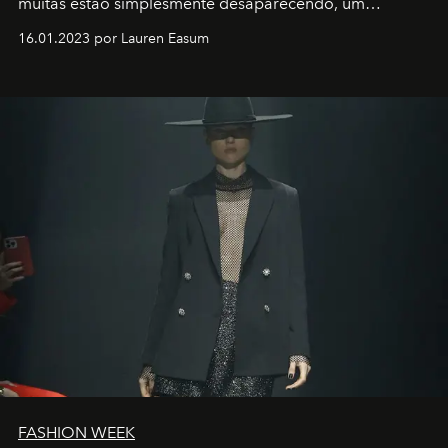
muitas estão simplesmente desaparecendo, um
motorista está firmemente no controle de seu
16.01.2023 por Lauren Easum
transportador AMTD abrindo caminho para muitos
outros: Calvin Choi. Ele é um indivíduo eficaz, orientado
por propósitos, com um claro senso de missão na vida e
no mundo
FASHION WEEK