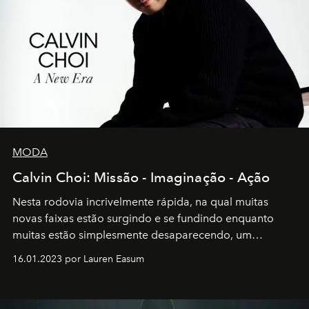
MODA
Calvin Choi: Missão - Imaginação - Ação
Nesta rodovia incrivelmente rápida, na qual muitas
novas faixas estão surgindo e se fundindo enquanto
muitas estão simplesmente desaparecendo, um
motorista está firmemente no controle de seu
16.01.2023 por Lauren Easum
transportador AMTD abrindo caminho para muitos
outros: Calvin Choi. Ele é um indivíduo eficaz, orientado
por propósitos, com um claro senso de missão na vida e