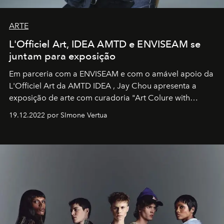
ARTE
L'Officiel Art, IDEA AMTD e ENVISEAM se
juntam para exposição
Em parceria com a
ENVISEAM
e com o amável apoio da
L'Officiel Art
da
AMTD IDEA
,
Jay Chou
apresenta a
exposição de arte com curadoria "Art Colure with
Artistes" no icônico
Marina Bay Sands
de Cingapura.
19.12.2022 por SImone Vertua