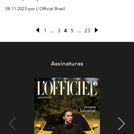
08.11.2023 por L'Officiel Brasil
1
...
3
4
5
...
23
Assinaturas