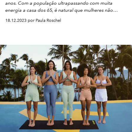
anos
. Com a população ultrapassando com muita
energia a casa dos 65, é natural que mulheres não
queiram mais encarar esse período maduro da vida
18.12.2023 por Paula Roschel
como algum tipo de fim da linha, mas como o início de
uma jornada cheia de energia. Protocolos
multidisciplinares se consolidam como fortes aliados
nessa busca.